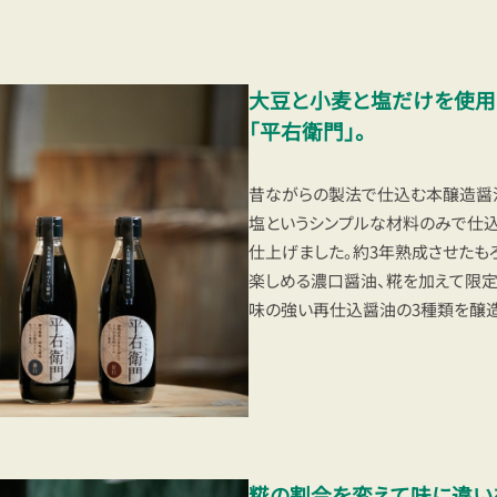
大豆と小麦と塩だけを使用
「平右衛門」。
昔ながらの製法で仕込む本醸造醤油
塩というシンプルな材料のみで仕
仕上げました。約3年熟成させたも
楽しめる濃口醤油、糀を加えて限
味の強い再仕込醤油の3種類を醸造
糀の割合を変えて味に違い