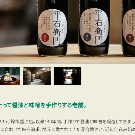
たって醤油と味噌を手作りする老舗。
いたという鈴木醤油店。以来140年間、手作りで醤油と味噌を醸造してきま
代に合わせた味を追求。地元に愛されてきた混合醤油と、近年仕込み始