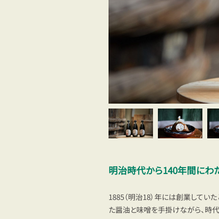
明治時代から140年間にわ
1885（明治18）年には創業して
た醤油と味噌を手掛けながら、時