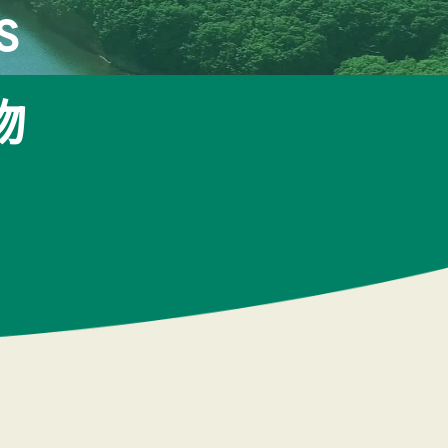
ト
S
物