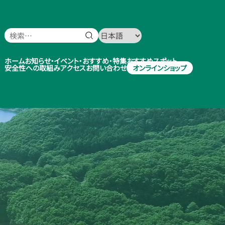
検
て
索:
ん
え
検
い
索:
ホーム
と
ホーム
お知らせ・イベント・おすすめ・特集
おすすめスポット
安全性への取組み
アクセス
お問い合わせ
オンラインショップ
りっ
お知らせ・イベント・おすすめ・特集
ぷ
|
天
おすすめスポット
栄
村
安全性への取組み
観
光
アクセス
ポー
タ
お問い合わせ
ル
サ
イ