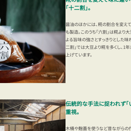
「十二割」。
醤油のほかには、糀の割合を変え
も製造。このうち「六割」は糀より
よる旨味の強さとすっきりとした味
二割」では大豆より糀を多くし、1
上げています。
伝統的な手法に捉われず「
重視。
木桶や麹蓋を使うなど昔ながらの