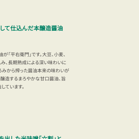
して仕込んだ本醸造醤油
が「平右衛門」です。大豆、小麦、
込み、長期熟成による深い味わいに
ろみから搾った醤油本来の味わいが
定醸造するまろやかな甘口醤油、旨
しています。
を出した米味噌「六割」と