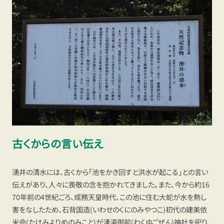
古くからの言い伝え
湧井の清水には、古くから「池をかき回すと洪水が起こる」との言い
伝えがあり、人々に畏敬の念を抱かれてきました。また、今から約16
70年前の4世紀ごろ、成務天皇時代、この池に住む大蛇が水を熱し
害をなしたため、石背国造(いわせのくにのみやつこ)初代の建美依
米命(たけみよりめのみこと)が湧湯御前(わくゆごぜん)神社を祀り、