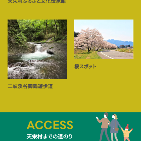
天栄村ふるさと文化伝承館
桜スポット
二岐渓谷御鍋遊歩道
ACCESS
天栄村までの道のり