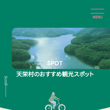
検
て
てんえいとりっぷ | 天栄村観光ポータルサイト
索:
ん
え
MENU
い
と
ホーム
りっ
ぷ
お知らせ・イベント・おすすめ・特集
|
天
栄
おすすめスポット
SPOT
村
観
安全性への取組み
天栄村のおすすめ観光スポット
光
Scroll
ポー
アクセス
タ
ル
お問い合わせ
サ
イ