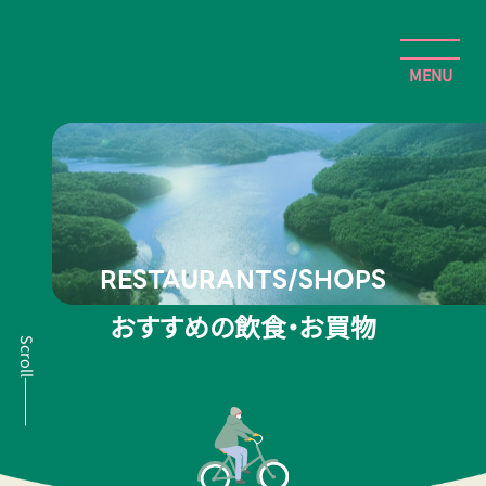
検
て
てんえいとりっぷ | 天栄村観光ポータルサイト
索:
ん
え
MENU
い
と
ホーム
りっ
ぷ
お知らせ・イベント・おすすめ・特集
|
天
栄
おすすめスポット
RESTAURANTS/SHOPS
村
観
安全性への取組み
おすすめの飲食・お買物
光
Scroll
ポー
アクセス
タ
ル
お問い合わせ
サ
イ